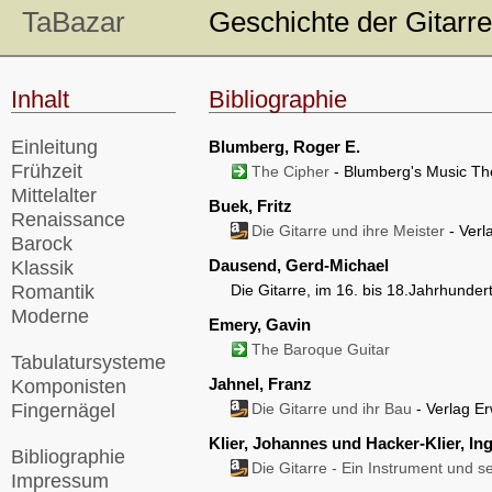
TaBazar
Geschichte der Gitarre
Inhalt
Bibliographie
Einleitung
Blumberg, Roger E.
Frühzeit
The Cipher
- Blumberg's Music The
Mittelalter
Buek, Fritz
Renaissance
Die Gitarre und ihre Meister
- Verl
Barock
Dausend, Gerd-Michael
Klassik
Romantik
Die Gitarre, im 16. bis 18.Jahrhunde
Moderne
Emery, Gavin
The Baroque Guitar
Tabulatursysteme
Jahnel, Franz
Komponisten
Fingernägel
Die Gitarre und ihr Bau
- Verlag E
Klier, Johannes und Hacker-Klier, Ing
Bibliographie
Die Gitarre - Ein Instrument und s
Impressum