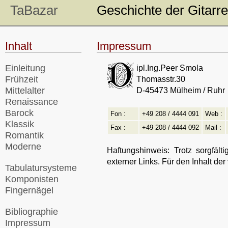
TaBazar
Geschichte der Gitarre
Inhalt
Impressum
Einleitung
ipl.Ing.Peer Smola
Frühzeit
Thomasstr.30
Mittelalter
D-45473 Mülheim / Ruhr
Renaissance
Barock
Fon :
+49 208 / 4444 091
Web :
Klassik
Fax :
+49 208 / 4444 092
Mail :
Romantik
Moderne
Haftungshinweis: Trotz sorgfält
externer Links. Für den Inhalt der
Tabulatursysteme
Komponisten
Fingernägel
Bibliographie
Impressum