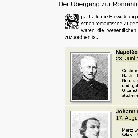
Der Übergang zur Romanti
pät hatte die Entwicklung
schon romantische Züge t
waren die wesentlichen
zuzuordnen ist.
Napoléo
28. Juni
Coste e
Nach d
Nordfra
und gab
Gitarri
studiert
Johann 
17. Augu
Mertz w
Wien üb