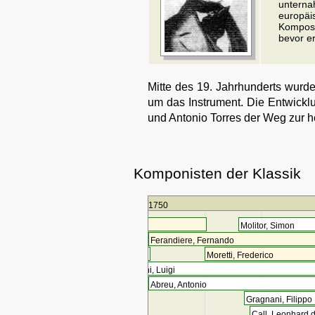
unternah
europäi
Komposi
bevor e
Mitte des 19. Jahrhunderts wurde
um das Instrument. Die Entwickl
und Antonio Torres der Weg zur h
Komponisten der Klassik
1750
Molitor, Simon
Ferandiere, Fernando
Moretti, Frederico
Boccherini, Luigi
Abreu, Antonio
Gragnani, Filippo
Call, Leonhard 