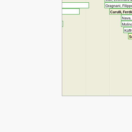
Gragnani, Filipp
Carulli, Ferd
Nava,
Molin
Küff
S