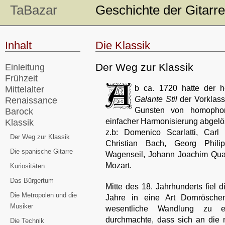
TaBazar
Geschichte der Gitarre
Inhalt
Die Klassik
Der Weg zur Klassik
Einleitung
Frühzeit
b ca. 1720 hatte der h
Mittelalter
Galante Stil
der Vorklass
Renaissance
Gunsten von homophone
Barock
einfacher Harmonisierung abgelös
Klassik
z.b: Domenico Scarlatti, Car
Der Weg zur Klassik
Christian Bach, Georg Phili
Die spanische Gitarre
Wagenseil, Johann Joachim Quan
Mozart.
Kuriositäten
Das Bürgertum
Mitte des 18. Jahrhunderts fiel di
Die Metropolen und die
Jahre in eine Art Dornrösche
Musiker
wesentliche Wandlung zu ei
durchmachte, dass sich an die
Die Technik