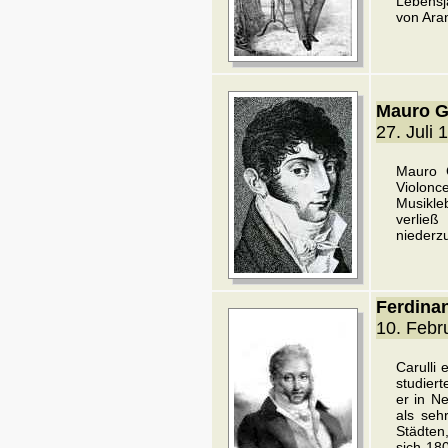
Lebensj
von Aran
Mauro Gi
27. Juli 
Mauro G
Violonce
Musikle
verließ
niederz
Ferdinan
10. Febr
Carulli 
studiert
er in N
als sehr
Städten,
sich 18