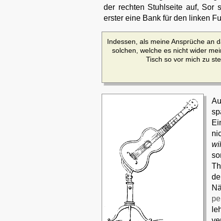
der rechten Stuhlseite auf, Sor 
erster eine Bank für den linken F
Indessen, als meine Ansprüche an da
solchen, welche es nicht wider me
Tisch so vor mich zu ste
Au
sp
Ei
ni
wi
so
Th
de
Nä
pe
le
ve