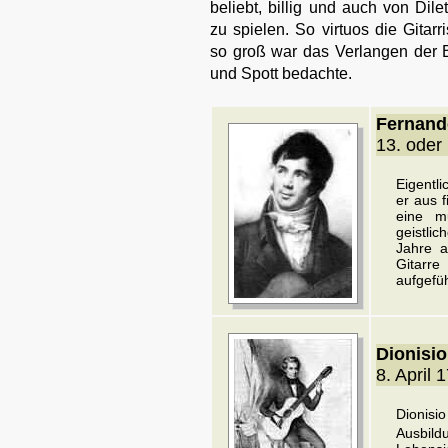
beliebt, billig und auch von Dil
zu spielen. So virtuos die Gitarr
so groß war das Verlangen der B
und Spott bedachte.
Fernand
13. oder
Eigentl
er aus 
eine mu
geistlic
Jahre a
Gitarre
aufgefü
Dionisi
8. April
Dionisi
Ausbild